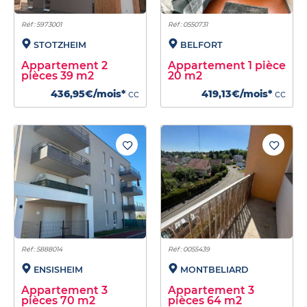
Réf : 5973001
Réf : 0550731
STOTZHEIM
BELFORT
Appartement 2
Appartement 1 pièce
pièces 39 m2
20 m2
436,95€/mois*
cc
419,13€/mois*
cc
Réf : 5888014
Réf : 0055439
ENSISHEIM
MONTBELIARD
Appartement 3
Appartement 3
pièces 70 m2
pièces 64 m2