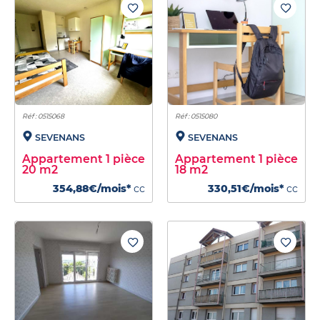
Réf : 0515068
Réf : 0515080
SEVENANS
SEVENANS
Appartement 1 pièce
Appartement 1 pièce
20 m2
18 m2
354,88€/mois*
cc
330,51€/mois*
cc