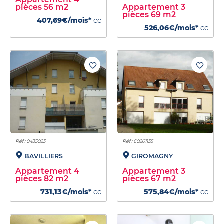
pièces 56 m2
Appartement 3
pièces 69 m2
407,69€/mois*
cc
526,06€/mois*
cc
Réf : 0435023
Réf : 60201135
BAVILLIERS
GIROMAGNY
Appartement 4
Appartement 3
pièces 82 m2
pièces 67 m2
731,13€/mois*
cc
575,84€/mois*
cc