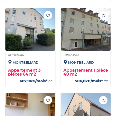
Réf : 5046022
Réf : 0419001
MONTBELIARD
MONTBELIARD
Appartement 3
Appartement 1 pièce
pièces 64 m2
40 m2
667,96€/mois*
cc
506,82€/mois*
cc