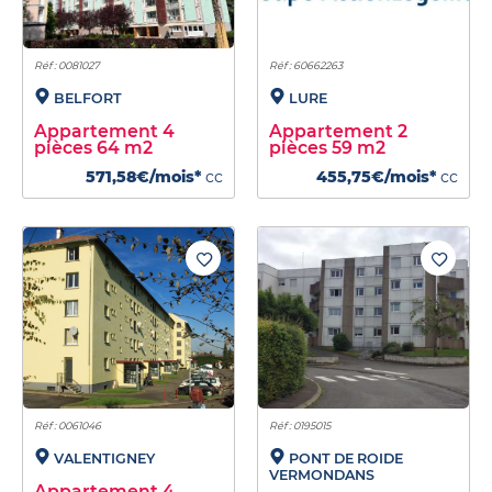
Réf : 0081027
Réf : 60662263
BELFORT
LURE
Appartement 4
Appartement 2
pièces 64 m2
pièces 59 m2
571,58€/mois*
cc
455,75€/mois*
cc
Réf : 0061046
Réf : 0195015
VALENTIGNEY
PONT DE ROIDE
VERMONDANS
Appartement 4