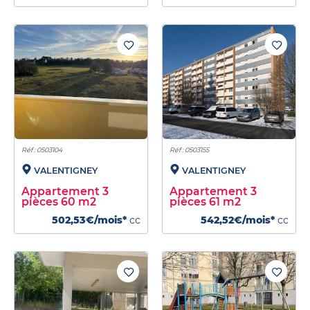
Réf : 0503104
Réf : 0503155
VALENTIGNEY
VALENTIGNEY
Appartement 3
Appartement 3
pièces 60 m2
pièces 61 m2
502,53€/mois*
cc
542,52€/mois*
cc