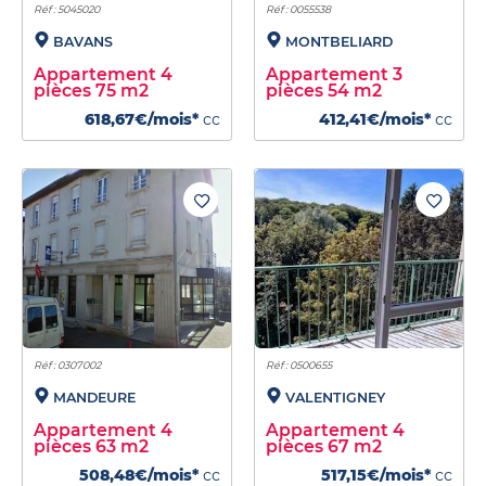
Réf : 5045020
Réf : 0055538
BAVANS
MONTBELIARD
Appartement 4
Appartement 3
pièces 75 m2
pièces 54 m2
618,67€/mois*
cc
412,41€/mois*
cc
Réf : 0307002
Réf : 0500655
MANDEURE
VALENTIGNEY
Appartement 4
Appartement 4
pièces 63 m2
pièces 67 m2
508,48€/mois*
cc
517,15€/mois*
cc