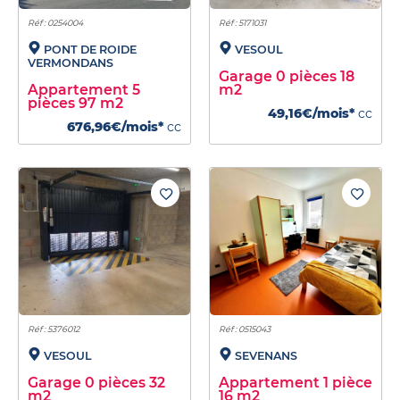
Réf : 0254004
Réf : 5171031
PONT DE ROIDE
VESOUL
VERMONDANS
Garage 0 pièces 18
Appartement 5
m2
pièces 97 m2
49,16€/mois*
cc
676,96€/mois*
cc
Réf : 5376012
Réf : 0515043
VESOUL
SEVENANS
Garage 0 pièces 32
Appartement 1 pièce
m2
16 m2