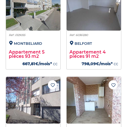
Réf : 0129055
Réf : 60361280
MONTBELIARD
BELFORT
Appartement 5
Appartement 4
pièces 93 m2
pièces 91 m2
667,81€/mois*
cc
798,09€/mois*
cc