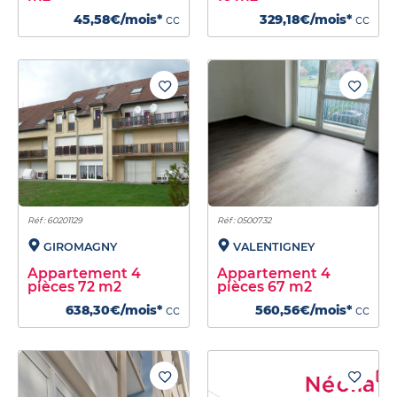
45,58€/mois*
cc
329,18€/mois*
cc
Réf : 60201129
Réf : 0500732
GIROMAGNY
VALENTIGNEY
Appartement 4
Appartement 4
pièces 72 m2
pièces 67 m2
638,30€/mois*
cc
560,56€/mois*
cc