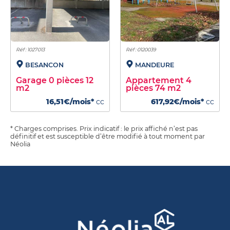
Réf : 1027013
Réf : 0120039
BESANCON
MANDEURE
Garage 0 pièces 12
Appartement 4
m2
pièces 74 m2
16,51€/mois*
cc
617,92€/mois*
cc
* Charges comprises. Prix indicatif : le prix affiché n’est pas
définitif et est susceptible d’être modifié à tout moment par
Néolia