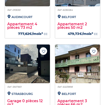
Réf : 0113030
Réf : 60361264
AUDINCOURT
BELFORT
Appartement 4
Appartement 2
pièces 73 m2
pièces 50 m2
777,62€/mois*
cc
479,73€/mois*
cc
Réf : 5907801
Réf : 60231898
STRASBOURG
BELFORT
Garage 0 pièces 12
Appartement 3
m2
pièces 66 m2