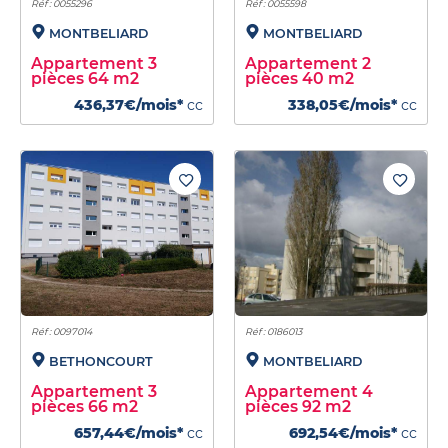
Réf : 0055296
Réf : 0055598
MONTBELIARD
MONTBELIARD
Appartement 3
Appartement 2
pièces 64 m2
pièces 40 m2
436,37€/mois*
cc
338,05€/mois*
cc
Réf : 0097014
Réf : 0186013
BETHONCOURT
MONTBELIARD
Appartement 3
Appartement 4
pièces 66 m2
pièces 92 m2
657,44€/mois*
cc
692,54€/mois*
cc