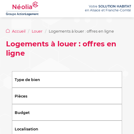
Votre
SOLUTION HABITAT
en Alsace et Franche-Comté
NÉOLIA
Accueil
Louer
Logements à louer : offres en ligne
LOUER
Qui
Nos
Logements à louer : offres en
sommes-
agences
ligne
ACHETER
nous
Logements
Ma
Recrutement
?
à
demande
Appels
louer
de
Nos
Achetez
Le
d’offres
:
logement
activités
votre
prêt
Type de bien
offres
100%
Dossiers
/
appartement
social
en
en
de
métiers
location-
Programmes
ligne
ligne
presse
Pièces
accession
Chiffres
immobiliers
(PSLA)
Logements
Nos
clés
neufs
adaptés
avantages
/
Budget
Questions
Achetez
pour
location
Rapports
sur
votre
seniors
d’activité
mon
Questions
Localisation
terrain
achat