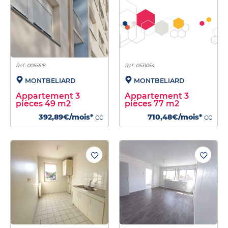
Réf : 0055518
Réf : 0531054
MONTBELIARD
MONTBELIARD
Appartement 3
Appartement 3
pièces 49 m2
pièces 77 m2
392,89€/mois*
cc
710,48€/mois*
cc