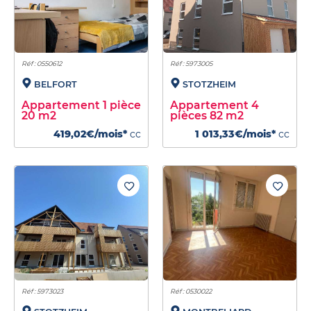
Réf : 0550612
Réf : 5973005
BELFORT
STOTZHEIM
Appartement 1 pièce
Appartement 4
20 m2
pièces 82 m2
419,02€/mois*
cc
1 013,33€/mois*
cc
Réf : 5973023
Réf : 0530022