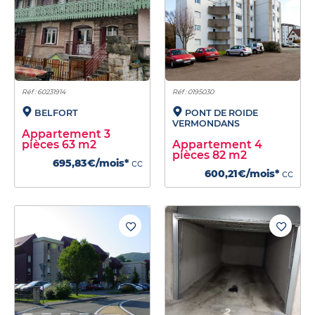
Réf : 60231914
Réf : 0195030
BELFORT
PONT DE ROIDE
VERMONDANS
Appartement 3
pièces 63 m2
Appartement 4
pièces 82 m2
695,83€/mois*
cc
600,21€/mois*
cc