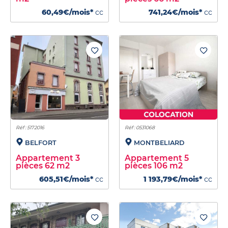
60,49€/mois*
cc
741,24€/mois*
cc
Réf : 5172016
Réf : 0531068
BELFORT
MONTBELIARD
Appartement 3
Appartement 5
pièces 62 m2
pièces 106 m2
605,51€/mois*
cc
1 193,79€/mois*
cc