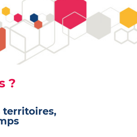
s ?
territoires,
emps