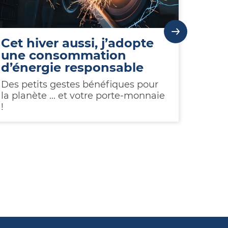
Cet hiver aussi, j’adopte
Gree
une consommation
pro
d’énergie responsable
Néolia
Green 
Des petits gestes bénéfiques pour
au 18
la planète ... et votre porte-monnaie
progr
!