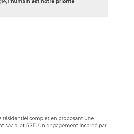
gie,
l’humain est notre priorité
.
urs résidentiel complet en proposant une
ent social et RSE. Un engagement incarné par