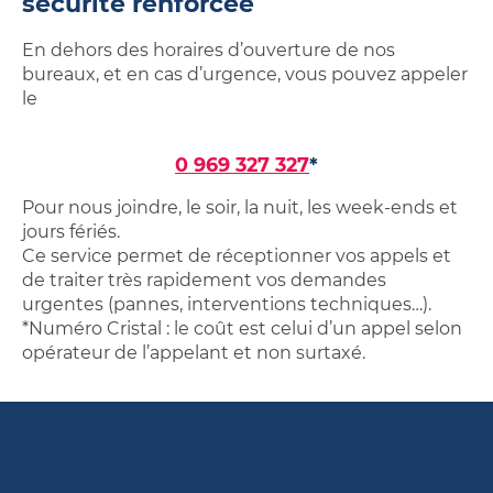
sécurité renforcée
Studios,
sur
Achetez
Néolia
appartements
ma
votre
En dehors des horaires d’ouverture de nos
étudiants
location
garage
bureaux, et en cas d’urgence, vous pouvez appeler
Néolia
Garage
ou
le
ou
place
place
de
de
0 969 327 327
*
parking
parking
Pour nous joindre, le soir, la nuit, les week-ends et
à
jours fériés.
louer
Ce service permet de réceptionner vos appels et
de traiter très rapidement vos demandes
urgentes (pannes, interventions techniques…).
*Numéro Cristal : le coût est celui d’un appel selon
opérateur de l’appelant et non surtaxé.