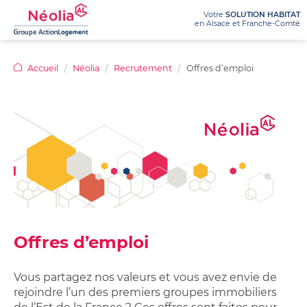
Votre
SOLUTION HABITAT
en Alsace et Franche-Comté
NÉOLIA
Accueil
Néolia
Recrutement
Offres d’emploi
LOUER
Qui
Nos
sommes-
agences
ACHETER
nous
Logements
Ma
Recrutement
?
à
demande
Appels
louer
de
Nos
Achetez
Le
d’offres
:
logement
activités
votre
prêt
offres
100%
Dossiers
/
appartement
social
en
en
de
métiers
location-
Programmes
ligne
ligne
presse
accession
Chiffres
immobiliers
Offres d’emploi
(PSLA)
Logements
Nos
clés
neufs
adaptés
avantages
/
Questions
Achetez
pour
location
Rapports
sur
Vous partagez nos valeurs et vous avez envie de
votre
seniors
d’activité
mon
rejoindre l’un des premiers groupes immobiliers
Questions
terrain
achat