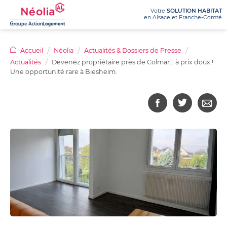
Votre
SOLUTION HABITAT
en Alsace et Franche-Comté
NÉOLIA
Accueil
Néolia
Actualités & Dossiers de Presse
Actualités
Devenez propriétaire près de Colmar… à prix doux !
LOUER
Qui
Nos
Une opportunité rare à Biesheim.
sommes-
agences
ACHETER
nous
Logements
Ma
Recrutement
?
à
demande
Appels
louer
de
Nos
Achetez
Le
d’offres
:
logement
activités
votre
prêt
offres
100%
Dossiers
/
appartement
social
en
en
de
métiers
location-
Programmes
ligne
ligne
presse
accession
Chiffres
immobiliers
(PSLA)
Logements
Nos
clés
neufs
adaptés
avantages
/
Questions
Achetez
pour
location
Rapports
sur
votre
seniors
d’activité
mon
Questions
terrain
achat