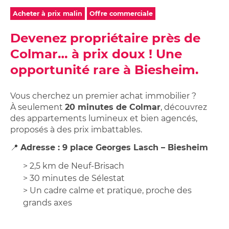
Studios,
sur
Achetez
Néolia
appartements
ma
Acheter à prix malin
Offre commerciale
votre
étudiants
location
garage
Néolia
Devenez propriétaire près de
Garage
ou
Colmar… à prix doux ! Une
ou
place
place
de
opportunité rare à Biesheim.
de
parking
parking
Vous cherchez un premier achat immobilier ?
à
À seulement
20 minutes de Colmar
, découvrez
louer
des appartements lumineux et bien agencés,
proposés à des prix imbattables.
📍
Adresse : 9 place Georges Lasch – Biesheim
> 2,5 km de Neuf-Brisach
> 30 minutes de Sélestat
> Un cadre calme et pratique, proche des
grands axes