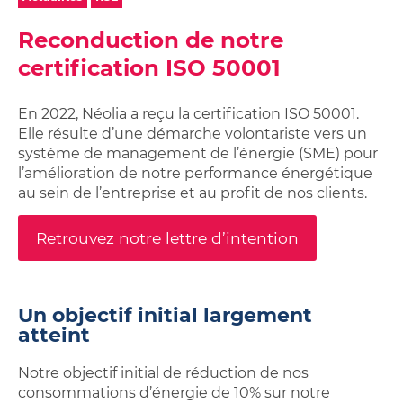
Studios,
sur
Achetez
Néolia
appartements
ma
Reconduction de notre
votre
étudiants
location
garage
Néolia
certification ISO 50001
Garage
ou
ou
place
place
En 2022, Néolia a reçu la certification ISO 50001.
de
de
Elle résulte d’une démarche volontariste vers un
parking
parking
système de management de l’énergie (SME) pour
à
l’amélioration de notre performance énergétique
louer
au sein de l’entreprise et au profit de nos clients.
Retrouvez notre lettre d’intention
Un objectif initial largement
atteint
Notre objectif initial de réduction de nos
consommations d’énergie de 10% sur notre