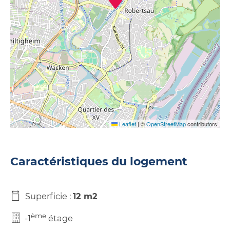
Leaflet
|
©
OpenStreetMap
contributors
Caractéristiques du logement
Superficie :
12 m2
ème
-1
étage