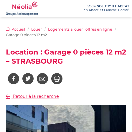
Votre
SOLUTION HABITAT
en Alsace et Franche-Comté
NÉOLIA
Accueil
Louer
Logements à louer : offres en ligne
Garage 0 pièces 12 m2
LOUER
Qui
Nos
sommes-
agences
Location : Garage 0 pièces 12 m2
ACHETER
nous
Logements
Ma
Recrutement
– STRASBOURG
?
à
demande
Appels
louer
de
Nos
Achetez
Le
d’offres
:
logement
activités
votre
prêt
offres
100%
Dossiers
/
appartement
social
en
en
de
métiers
location-
Programmes
ligne
ligne
presse
accession
Retour à la recherche
Chiffres
immobiliers
(PSLA)
Logements
Nos
clés
neufs
adaptés
avantages
/
Questions
Achetez
pour
location
Rapports
sur
votre
seniors
d’activité
mon
Questions
terrain
achat