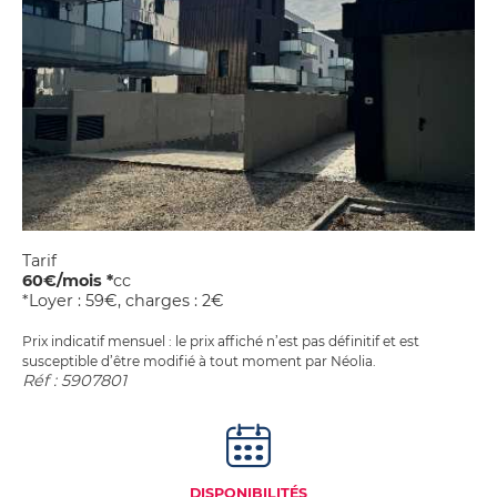
Studios,
sur
Achetez
Néolia
appartements
ma
votre
étudiants
location
garage
Néolia
Garage
ou
ou
place
place
de
de
parking
parking
à
louer
Tarif
60€/mois *
cc
*Loyer : 59€, charges : 2€
Prix indicatif mensuel : le prix affiché n’est pas définitif et est
susceptible d’être modifié à tout moment par Néolia.
Réf : 5907801
DISPONIBILITÉS