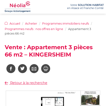
Votre
SOLUTION HABITAT
en Alsace et Franche-Comté
NÉOLIA
Accueil
Acheter
Programmes immobiliers neufs
Programmes neufs : nos offres en ligne
Appartement 3
LOUER
Qui
Nos
pièces 66 m2
sommes-
agences
ACHETER
nous
Logements
Ma
Recrutement
Vente : Appartement 3 pièces
?
à
demande
Appels
66 m2 – KINGERSHEIM
louer
de
Nos
Achetez
Le
d’offres
:
logement
activités
votre
prêt
offres
100%
Dossiers
/
appartement
social
en
en
de
métiers
location-
Programmes
ligne
ligne
presse
accession
Chiffres
immobiliers
(PSLA)
Retour à la recherche
Logements
Nos
clés
neufs
adaptés
avantages
/
Questions
Achetez
pour
location
Rapports
sur
votre
seniors
d’activité
mon
Questions
terrain
achat