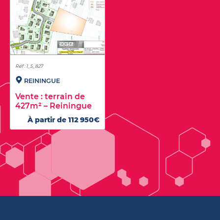
Réf : 1_5_827
REININGUE
Vente : terrain de
427m² – Reiningue
À partir de 112 950€