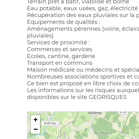
Terrain prêt à bâtir, viabilisé et borné
Eau potable, eaux usées, gaz, électricit
Récupération des eaux pluviales sur la p
Equipements de qualités :
Aménagements pérennes (voirie, éclaira
pluviales)
Services de proximité :
Commerces et services
Ecoles, cantine, garderie
Transport en communs
Maison médicale ou médecins et spécial
Nombreuses associations sportives et cu
Ce bien est proposé en libre choix de co
Les informations sur les risques auxque
disponibles sur le site GEORISQUES
+
−