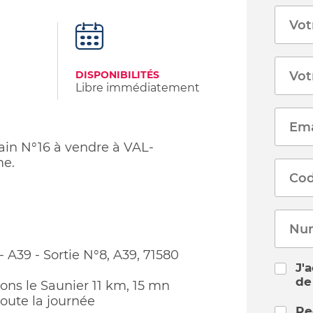
DISPONIBILITÉS
Libre immédiatement
rain N°16 à vendre à VAL-
me.
A39 - Sortie N°8, A39, 71580
J'
de
Lons le Saunier 11 km, 15 mn
toute la journée
Re