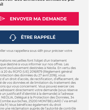
il
ENVOYER MA DEMANDE
ÊTRE RAPPELÉ
ller vous rappellera sous 48h pour préciser votre
mations recueillies font l'objet d'un traitement
que destiné à vous informer sur nos offres. Les
sont exclusivement destinées à Néolia. En vertu des
15 à 20 du RGPD (UE) 2016/679 (Règlement général
rotection des données du 27 avril 2016), vous
z d’un droit d’accès, de rectification, d’effacement, de
té de vos données et de limitation du traitement des
ions qui vous concernent. Vous pouvez exercer ces
n adressant directement votre demande (sous réserve
e un justificatif d’identité à la demande) à l’adresse
 : NEOLIA, Délégué à la Protection des Données, 34
a Combe aux biches, 25200 MONTBELIARD / via email :
ia.fr) Vous bénéficiez également du droit
ire une réclamation auprès de l’autorité de contrôle