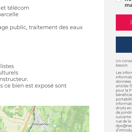
ma
é et télécom
arcelle
ge public, traitement des eaux
Un consei
istes
besoin.
lturels
Les infor
informati
nstructeur.
données 
ls ce bien est exposé sont
articles 
pour la P
bénéficie
portabili
informat
droits e
de joindr
suivante
rue de l
dpo@neol
d’introdu