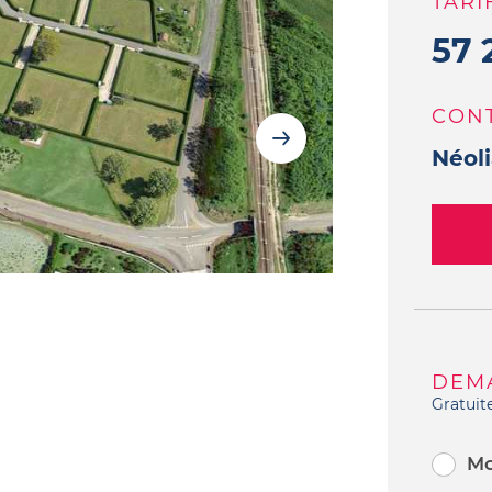
TARI
57 
CON
Néoli
DEM
Gratuit
Mo