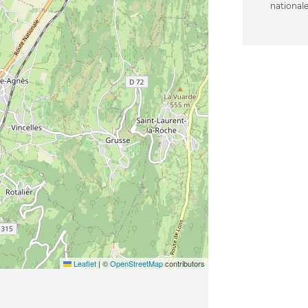
nationale
Leaflet
|
©
OpenStreetMap
contributors