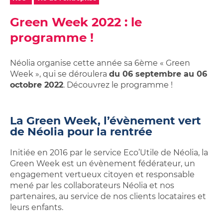
Studios,
sur
Achetez
Néolia
appartements
ma
Green Week 2022 : le
votre
étudiants
location
garage
Néolia
programme !
Garage
ou
ou
place
place
Néolia organise cette année sa 6ème « Green
de
de
Week », qui se déroulera
du 06 septembre au 06
parking
parking
octobre 2022
. Découvrez le programme !
à
louer
La Green Week, l’évènement vert
de Néolia pour la rentrée
Initiée en 2016 par le service Eco’Utile de Néolia, la
Green Week est un évènement fédérateur, un
engagement vertueux citoyen et responsable
mené par les collaborateurs Néolia et nos
partenaires, au service de nos clients locataires et
leurs enfants.