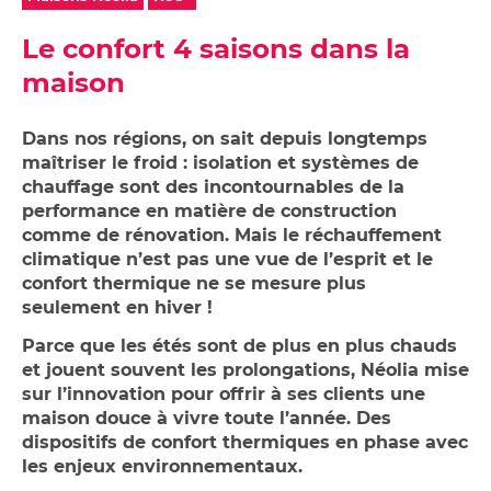
Studios,
sur
Achetez
Néolia
appartements
ma
Le confort 4 saisons dans la
votre
étudiants
location
garage
Néolia
maison
Garage
ou
ou
place
place
Dans nos régions, on sait depuis longtemps
de
de
maîtriser le froid : isolation et systèmes de
parking
parking
chauffage sont des incontournables de la
à
performance en matière de construction
louer
comme de rénovation. Mais le réchauffement
climatique n’est pas une vue de l’esprit et le
confort thermique ne se mesure plus
seulement en hiver !
Parce que les étés sont de plus en plus chauds
et jouent souvent les prolongations, Néolia mise
sur l’innovation pour offrir à ses clients une
maison douce à vivre toute l’année. Des
dispositifs de confort thermiques en phase avec
les enjeux environnementaux.