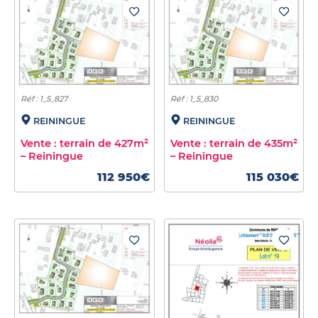
Réf : 1_5_827
Réf : 1_5_830
REININGUE
REININGUE
Vente : terrain de 427m²
Vente : terrain de 435m²
– Reiningue
– Reiningue
112 950€
115 030€