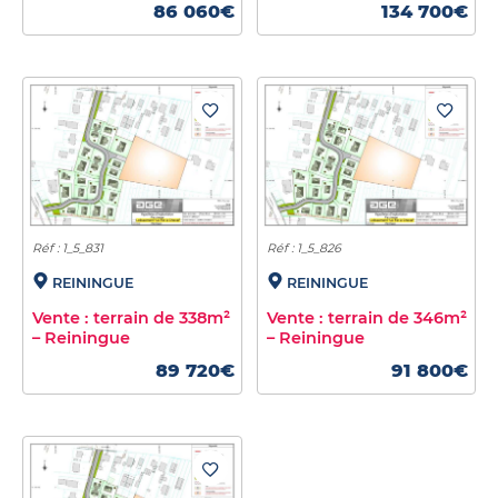
86 060€
134 700€
Réf : 1_5_831
Réf : 1_5_826
REININGUE
REININGUE
Vente : terrain de 338m²
Vente : terrain de 346m²
– Reiningue
– Reiningue
89 720€
91 800€