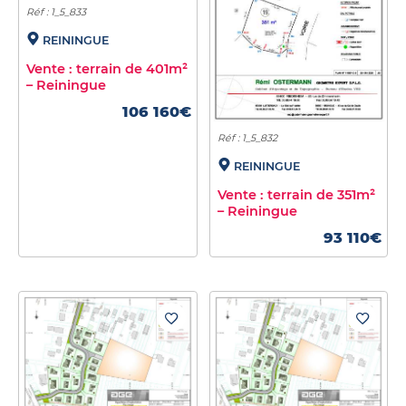
Réf : 1_5_833
REININGUE
Vente : terrain de 401m²
– Reiningue
106 160€
Réf : 1_5_832
REININGUE
Vente : terrain de 351m²
– Reiningue
93 110€