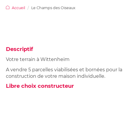
Studios,
sur
Achetez
appartements
ma
Accueil
Le Champs des Oiseaux
votre
étudiants
location
garage
Néolia
Garage
ou
ou
place
place
de
de
parking
Descriptif
parking
à
Votre terrain à Wittenheim
louer
A vendre 5 parcelles viabilisées et bornées pour la
construction de votre maison individuelle.
Libre choix constructeur