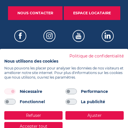
NOUS CONTACTER
ESPACE LOCATAIRE
Politique de confidentialité
Nous utilisons des cookies
Certifications
Nous pouvons les placer pour analyser les données de nos visiteurs et
améliorer notre site internet. Pour plus d'informations sur les cookies
que nous utilisons, ouvrez les paramètres.
Informations
Nécessaire
Performance
Fonctionnel
La publicité
Réalisation Koredge
Contacts
Refuser
Ajuster
Accepter tout