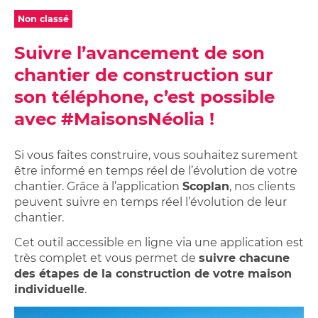
Studios,
sur
Achetez
Néolia
appartements
ma
Non classé
votre
étudiants
location
garage
Suivre l’avancement de son
Néolia
Garage
ou
chantier de construction sur
ou
place
place
de
son téléphone, c’est possible
de
parking
avec #MaisonsNéolia !
parking
à
louer
Si vous faites construire, vous souhaitez surement
être informé en temps réel de l’évolution de votre
chantier. Grâce à l’application
Scoplan
, nos clients
peuvent suivre en temps réel l’évolution de leur
chantier.
Cet outil accessible en ligne via une application est
très complet et vous permet de
suivre chacune
des étapes de la construction de votre maison
individuelle
.