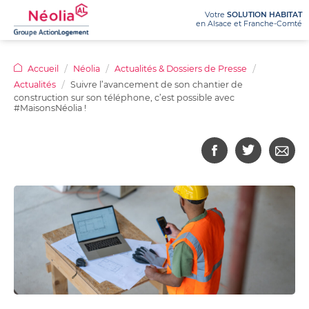
Votre
SOLUTION HABITAT
en Alsace et Franche-Comté
NÉOLIA
Accueil
Néolia
Actualités & Dossiers de Presse
Actualités
Suivre l’avancement de son chantier de
LOUER
Qui
Nos
construction sur son téléphone, c’est possible avec
#MaisonsNéolia !
sommes-
agences
ACHETER
nous
Logements
Ma
Recrutement
?
à
demande
Appels
louer
de
Nos
Achetez
Le
d’offres
:
logement
activités
votre
prêt
offres
100%
Dossiers
/
appartement
social
en
en
de
métiers
location-
Programmes
ligne
ligne
presse
accession
Chiffres
immobiliers
(PSLA)
Logements
Nos
clés
neufs
adaptés
avantages
/
Questions
Achetez
pour
location
Rapports
sur
votre
seniors
d’activité
mon
Questions
terrain
achat