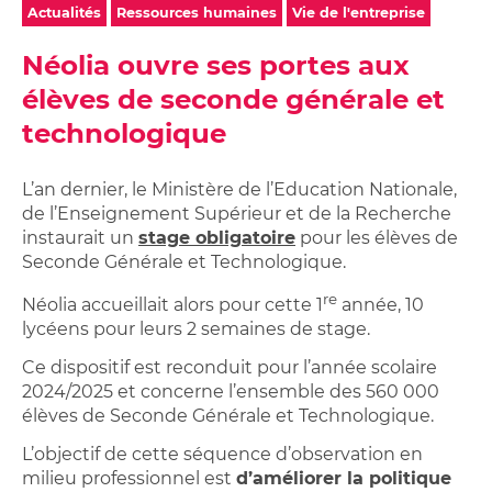
Studios,
sur
Actualités
Ressources humaines
Vie de l'entreprise
Achetez
Néolia
appartements
ma
votre
étudiants
location
Néolia ouvre ses portes aux
garage
Néolia
Garage
élèves de seconde générale et
ou
ou
place
technologique
place
de
de
parking
parking
L’an dernier, le Ministère de l’Education Nationale,
à
de l’Enseignement Supérieur et de la Recherche
louer
instaurait un
stage obligatoire
pour les élèves de
Seconde Générale et Technologique.
re
Néolia accueillait alors pour cette 1
année, 10
lycéens pour leurs 2 semaines de stage.
Ce dispositif est reconduit pour l’année scolaire
2024/2025 et concerne l’ensemble des 560 000
élèves de Seconde Générale et Technologique.
L’objectif de cette séquence d’observation en
milieu professionnel est
d’améliorer la politique