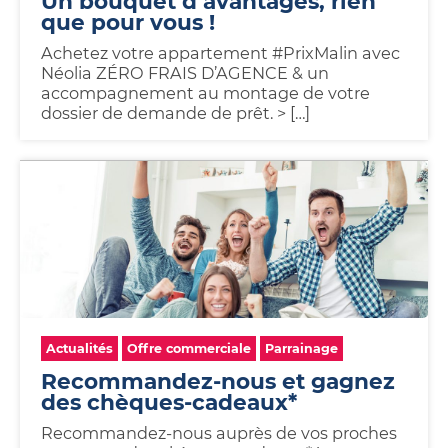
Un bouquet d’avantages, rien
Studios,
sur
que pour vous !
Achetez
Néolia
appartements
ma
votre
étudiants
location
Achetez votre appartement #PrixMalin avec
garage
Néolia
Néolia ZÉRO FRAIS D’AGENCE & un
Garage
ou
accompagnement au montage de votre
ou
place
dossier de demande de prêt. > […]
place
de
de
parking
parking
à
louer
Actualités
Offre commerciale
Parrainage
Recommandez-nous et gagnez
des chèques-cadeaux*
Recommandez-nous auprès de vos proches