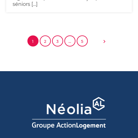
séniors […]
1
2
3
…
5