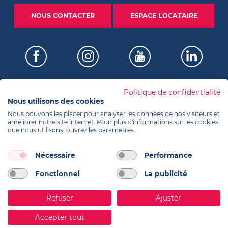
NOUS CONTACTER
ESPACE LOCATAIRE
Politique de confidentialité
Nous utilisons des cookies
Certifications
Nous pouvons les placer pour analyser les données de nos visiteurs et
améliorer notre site internet. Pour plus d'informations sur les cookies
que nous utilisons, ouvrez les paramètres.
Informations
Nécessaire
Performance
Fonctionnel
La publicité
Réalisation Koredge
Refuser
Ajuster
Accepter tout