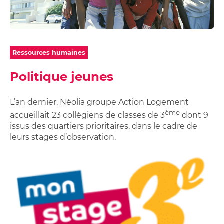
Studios,
sur
Achetez
appartements
ma
votre
étudiants
location
garage
Néolia
Garage
ou
ou
place
Ressources humaines
place
de
de
Politique jeunes
parking
parking
à
L’an dernier, Néolia groupe Action Logement
louer
ème
accueillait 23 collégiens de classes de 3
dont 9
issus des quartiers prioritaires, dans le cadre de
leurs stages d’observation.