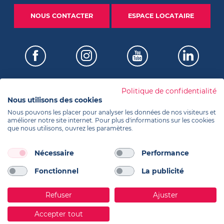
NOUS CONTACTER
ESPACE LOCATAIRE
Politique de confidentialité
Nous utilisons des cookies
Certifications
Nous pouvons les placer pour analyser les données de nos visiteurs et
améliorer notre site internet. Pour plus d'informations sur les cookies
que nous utilisons, ouvrez les paramètres.
Informations
Nécessaire
Performance
Fonctionnel
La publicité
Réalisation Koredge
Contacts
Refuser
Ajuster
Accepter tout