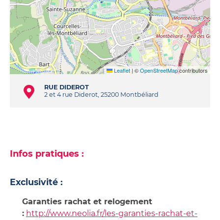
Leaflet
|
©
OpenStreetMap
contributors
RUE DIDEROT
2 et 4 rue Diderot, 25200 Montbéliard
Infos pratiques :
Exclusivité :
Garanties rachat et relogement
:
http://www.neolia.fr/les-garanties-rachat-et-