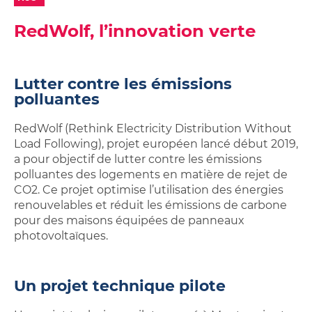
Studios,
sur
Achetez
Néolia
appartements
ma
RedWolf, l’innovation verte
votre
étudiants
location
garage
Néolia
Garage
ou
ou
place
Lutter contre les émissions
place
de
polluantes
de
parking
parking
RedWolf (Rethink Electricity Distribution Without
à
Load Following), projet européen lancé début 2019,
louer
a pour objectif de lutter contre les émissions
polluantes des logements en matière de rejet de
CO2. Ce projet optimise l’utilisation des énergies
renouvelables et réduit les émissions de carbone
pour des maisons équipées de panneaux
photovoltaïques.
Un projet technique pilote