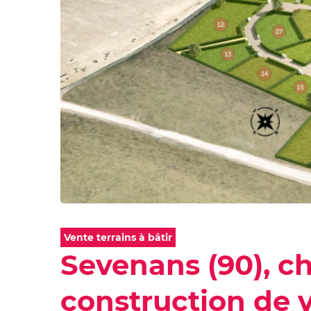
Vente terrains à bâtir
Sevenans (90), ch
construction de 