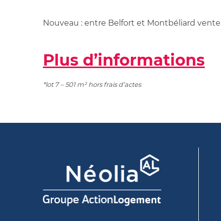
Nouveau : entre Belfort et Montbéliard vente 
Plus d’informations
*lot 7 – 501 m² hors frais d’actes