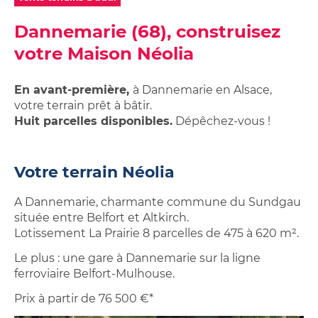
Studios,
sur
Achetez
Néolia
appartements
ma
Dannemarie (68), construisez
votre
étudiants
location
garage
Néolia
votre Maison Néolia
Garage
ou
ou
place
place
En avant-première,
à Dannemarie en Alsace,
de
de
votre terrain prêt à bâtir.
parking
parking
Huit parcelles disponibles.
Dépêchez-vous !
à
louer
Votre terrain Néolia
A Dannemarie, charmante commune du Sundgau
située entre Belfort et Altkirch.
Lotissement La Prairie 8 parcelles de 475 à 620 m².
Le plus : une gare à Dannemarie sur la ligne
ferroviaire Belfort-Mulhouse.
Prix à partir de 76 500 €*