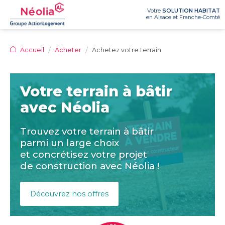
Votre
SOLUTION HABITAT
en Alsace et Franche-Comté
NÉOLIA
Accueil
Acheter
Achetez votre terrain
LOUER
Qui
Nos
sommes-
agences
Votre terrain à bâtir
ACHETER
nous
Logements
Ma
Recrutement
?
avec Néolia
à
demande
Appels
louer
de
Nos
Achetez
Le
d’offres
:
logement
activités
Trouvez votre terrain à bâtir
votre
prêt
offres
100%
Dossiers
/
appartement
parmi un large choix
social
en
en
de
métiers
location-
et concrétisez votre projet
Programmes
ligne
ligne
presse
accession
de construction avec Néolia !
Chiffres
immobiliers
(PSLA)
Logements
Nos
clés
neufs
adaptés
avantages
/
Questions
Découvrez nos offres
Achetez
pour
location
Rapports
sur
votre
seniors
d’activité
mon
Questions
terrain
achat