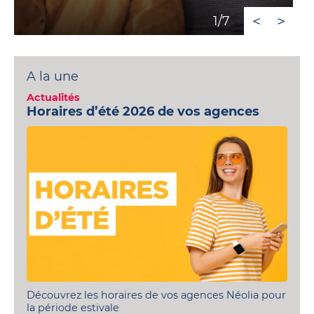
Studios,
sur
Achetez
Néolia
appartements
ma
<
>
1/7
votre
étudiants
location
garage
Néolia
Garage
ou
ou
place
A la une
place
de
Actualités
de
parking
Horaires d’été 2026 de vos agences
parking
à
louer
Découvrez les horaires de vos agences Néolia pour
la période estivale